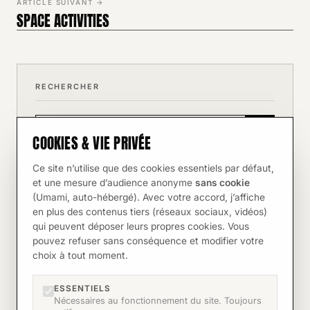
ARTICLE SUIVANT →
SPACE ACTIVITIES
RECHERCHER
COOKIES & VIE PRIVÉE
Ce site n’utilise que des cookies essentiels par défaut,
et une mesure d’audience anonyme
sans cookie
ARTICLES SUGGÉRÉS
(Umami, auto-hébergé). Avec votre accord, j’affiche
en plus des contenus tiers (réseaux sociaux, vidéos)
ENTREPRISE
qui peuvent déposer leurs propres cookies. Vous
CLAP DE FIN POUR PRODIGIMA
pouvez refuser sans conséquence et modifier votre
21 mai 2026
choix à tout moment.
ENTREPRISE
TRANSMISSION
ESSENTIELS
Nécessaires au fonctionnement du site. Toujours
26 mai 2026